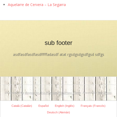
Aquelarre de Cervera – La Segarra
sub footer
asdfasdfasdfasdfffffadasdf atat rgsdgsdgsdfgsd sdfgs
Designed using
Responsive Brix Premium WordPress Theme
. Powered by
WordPress
.
Català
(
Catalán
)
Español
English
(
Inglés
)
Français
(
Francés
)
Deutsch
(
Alemán
)