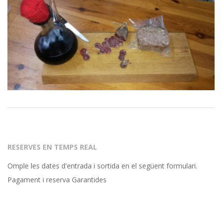
R
e
s
t
a
2015-
08-
u
27
RESERVES EN TEMPS REAL
r
Omple les dates d'entrada i sortida en el següent formulari.
Pagament i reserva Garantides
a
n