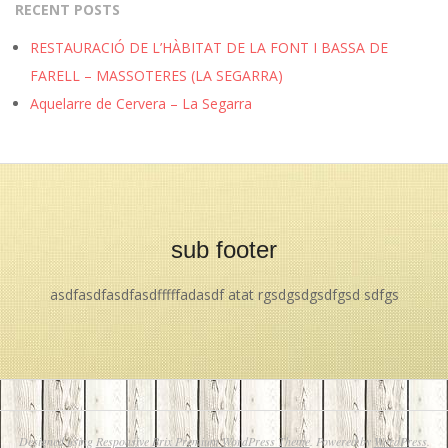
RECENT POSTS
RESTAURACIÓ DE L’HÀBITAT DE LA FONT I BASSA DE
FARELL – MASSOTERES (LA SEGARRA)
Aquelarre de Cervera – La Segarra
sub footer
asdfasdfasdfasdfffffadasdf atat rgsdgsdgsdfgsd sdfgs
Designed using
Responsive Brix Premium WordPress Theme
. Powered by
WordPress
.