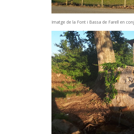
–
M
Imatge de la Font i Bassa de Farell en conju
A
S
S
O
T
E
R
E