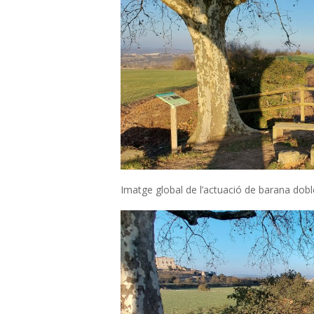
F
O
N
T
I
B
Imatge global de l’actuació de barana doble 
A
S
S