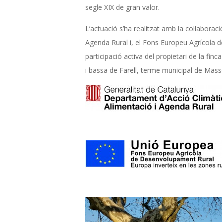
À
segle XIX de gran valor.
B
L’actuació s’ha realitzat amb la col·labora
Agenda Rural i, el Fons Europeu Agrícola 
I
participació activa del propietari de la fi
T
i bassa de Farell, terme municipal de Mas
A
T
D
E
L
A