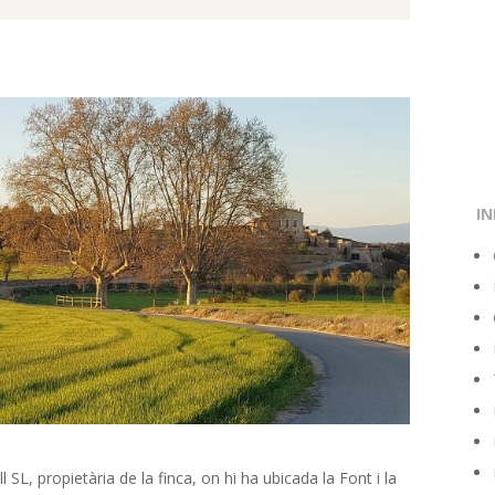
i
g
a
t
i
o
n
IN
M
e
n
u
L, propietària de la finca, on hi ha ubicada la Font i la