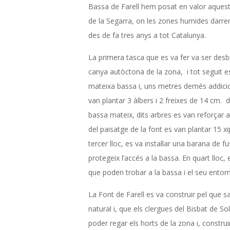
Bassa de Farell hem posat en valor aques
A
de la Segarra, on les zones humides darr
C
des de fa tres anys a tot Catalunya.
I
La primera tasca que es va fer va ser desb
canya autòctona de la zona, i tot seguit e
Ó
mateixa bassa i, uns metres demés addicion
van plantar 3 àlbers i 2 freixes de 14 cm. de
D
bassa mateix, dits arbres es van reforçar a
del paisatge de la font es van plantar 15 xi
E
tercer lloc, es va instal·lar una barana de 
L
protegeix l’accés a la bassa. En quart lloc, 
que poden trobar a la bassa i el seu entorn
’
La Font de Farell es va construir pel que 
H
natural i, que els clergues del Bisbat de So
poder regar els horts de la zona i, constr