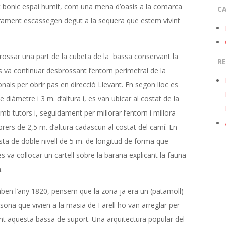
t bonic espai humit, com una mena d’oasis a la comarca
CA
erament escassegen degut a la sequera que estem vivint
rossar una part de la cubeta de la bassa conservant la
R
s va continuar desbrossant l’entorn perimetral de la
als per obrir pas en direcció Llevant. En segon lloc es
 diàmetre i 3 m. d’altura i, es van ubicar al costat de la
mb tutors i, seguidament per millorar l’entorn i millora
prers de 2,5 m. d’altura cadascun al costat del camí. En
fusta de doble nivell de 5 m. de longitud de forma que
es va col·locar un cartell sobre la barana explicant la fauna
.
saben l’any 1820, pensem que la zona ja era un (patamoll)
lsona que vivien a la masia de Farell ho van arreglar per
uint aquesta bassa de suport. Una arquitectura popular del