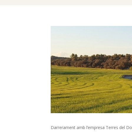
R
E
S
T
A
U
R
Darrerament amb l’empresa Terres del Doll S