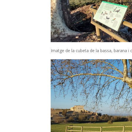
A
D
E
F
Imatge de la cubeta de la bassa, barana i ca
A
R
E
L
L