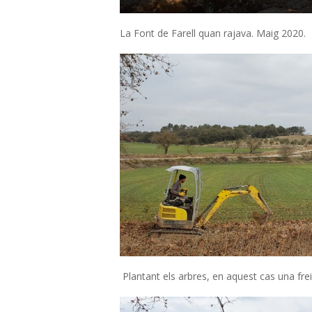
S
La Font de Farell quan rajava. Maig 2020.
(
L
A
S
E
G
A
Plantant els arbres, en aquest cas una frei
R