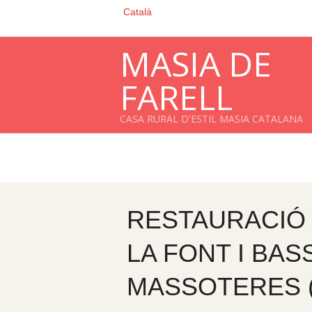
Vés
Català
al
MASIA DE
contingut
FARELL
CASA RURAL D'ESTIL MASIA CATALANA
RESTAURACIÓ 
LA FONT I BAS
MASSOTERES 