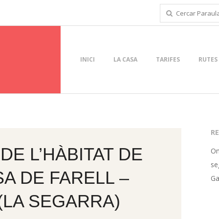
Cercar
INICI
LA CASA
TARIFES
RUTES
P
r
i
m
a
RE
r
DE L’HÀBITAT DE
Om
y
se
SA DE FARELL –
N
Ga
a
(LA SEGARRA)
v